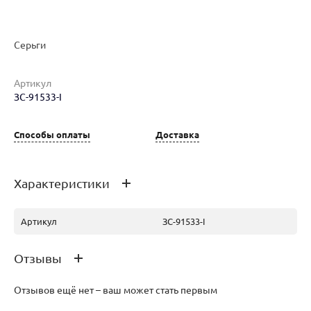
Серьги
Артикул
ЗС-91533-I
Наименование товара
Размер
Вес
Ц
Серьги (29638604)
0
2.87
21
Способы оплаты
Доставка
Характеристики
Артикул
ЗС-91533-I
Отзывы
Отзывов ещё нет – ваш может стать первым