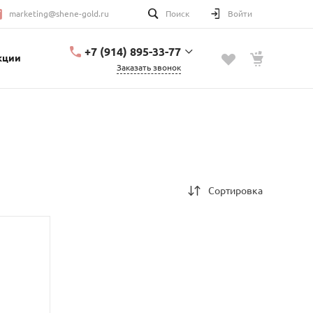
marketing@shene-gold.ru
Поиск
Войти
+7 (914) 895-33-77
кции
Заказать звонок
+7 (914) 895-33-77
Урицкого, 2
с 10:00 до 20:00
marketing@shene-
gold.ru
Сортировка