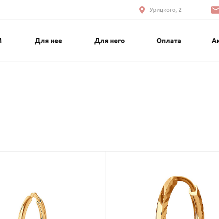
Урицкого, 2
М
Для нее
Для него
Оплата
А