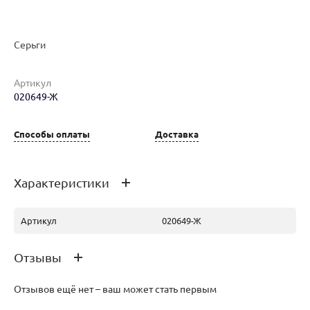
Серьги
Артикул
Наименование товара
Размер
Вес
Ц
020649-Ж
Серьги (29602674)
0
13.46
55
Способы оплаты
Доставка
Характеристики
Артикул
020649-Ж
Отзывы
Отзывов ещё нет – ваш может стать первым