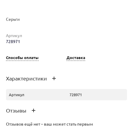
Серьги
Наименование товара
Размер
Вес
Ц
Артикул
728971
Серьги (30169388)
0
3.62
69
Способы оплаты
Доставка
Характеристики
Артикул
728971
Отзывы
Отзывов ещё нет – ваш может стать первым