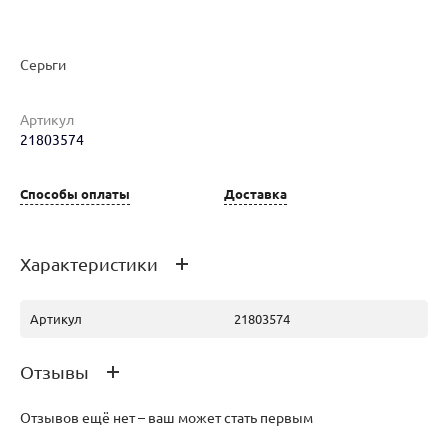
Серьги
Наименование товара
Размер
Вес
Ц
Артикул
Серьги (29403431)
0
3.78
47
21803574
Способы оплаты
Доставка
Характеристики
Артикул
21803574
Отзывы
Отзывов ещё нет – ваш может стать первым