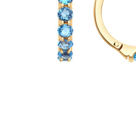
Наименование товара
Раз
Серьги (30110151)
0