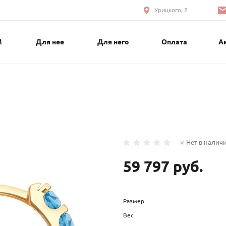
Урицкого, 2
М
Для нее
Для него
Оплата
А
Нет в налич
59 797 руб.
Размер
Вес