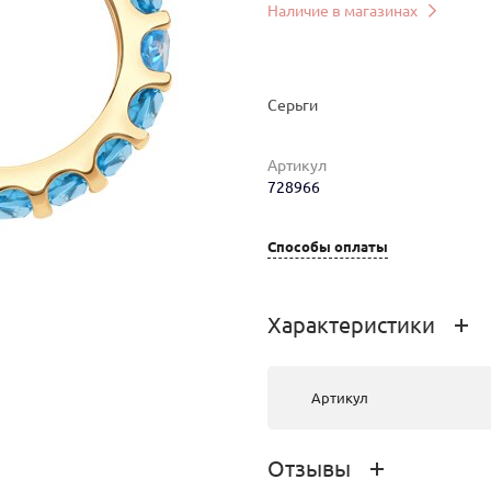
Наличие в магазинах
Серьги
Артикул
728966
Способы оплаты
мер
Вес
Цена
Магазин
2.58
59 797 руб.
г. Улан-Удэ,
Характеристики
ул.Ленина,
д.33
Артикул
Отзывы