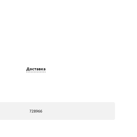
Доставка
Цвет золота
Вставка
золотые, из
14 Топаз Круг
красного золота
2,5
728966