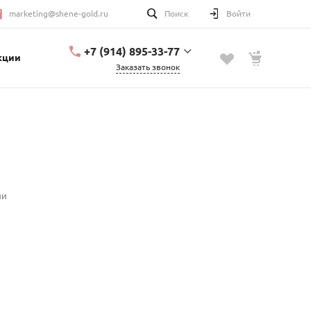
marketing@shene-gold.ru
Поиск
Войти
+7 (914) 895-33-77
кции
Заказать звонок
+7 (914) 895-33-77
Урицкого, 2
с 10:00 до 20:00
marketing@shene-
gold.ru
ии