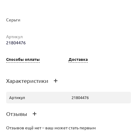
Наименование товара
Размер
Вес
Ц
Серьги
Серьги (29427727)
0
3.18
39
Артикул
21804476
Способы оплаты
Доставка
Серьги (30213821)
0
3.18
62
Характеристики
Артикул
21804476
Отзывы
Отзывов ещё нет – ваш может стать первым
Серьги (30241138)
0
2.9
74