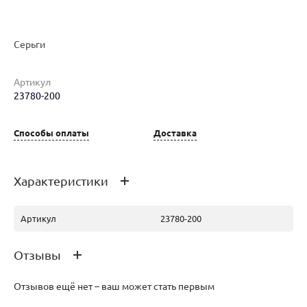
Серьги
Артикул
Наименование товара
Размер
Вес
Ц
23780-200
Серьги (28548621)
0
3.3
11
Способы оплаты
Доставка
Характеристики
Артикул
23780-200
Отзывы
Отзывов ещё нет – ваш может стать первым