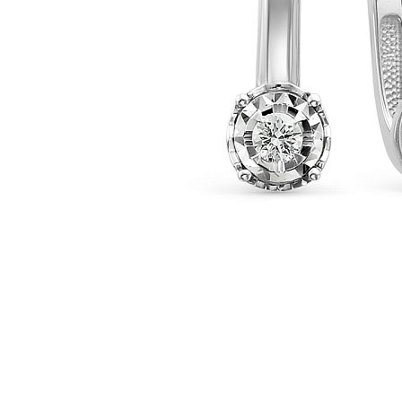
Наименование товара
Раз
Серьги (30170476)
0