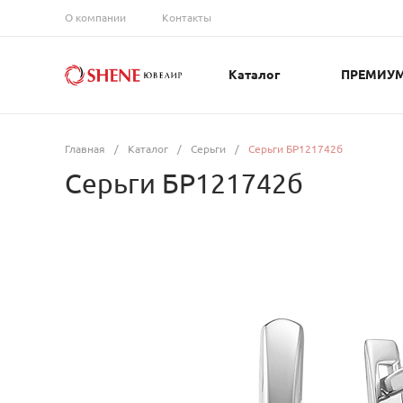
О компании
Контакты
Каталог
ПРЕМИУ
Главная
/
Каталог
/
Серьги
/
Серьги БР121742б
Серьги БР121742б