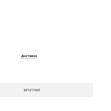
Доставка
Цвет золота
Вставка
золотые, из
2 Бр Кр 57
белого золота
3/6А 0,149;
БР121742б