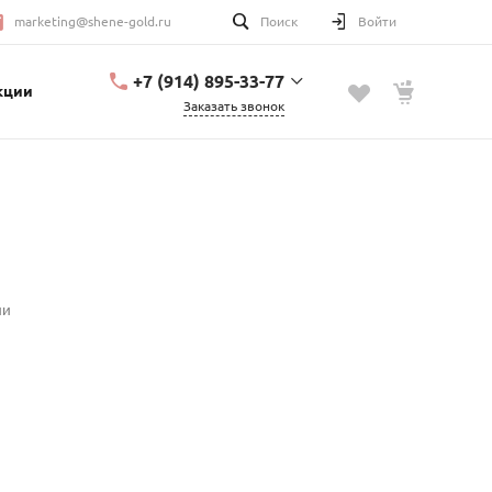
marketing@shene-gold.ru
Поиск
Войти
+7 (914) 895-33-77
кции
Заказать звонок
+7 (914) 895-33-77
Урицкого, 2
с 10:00 до 20:00
marketing@shene-
gold.ru
ии