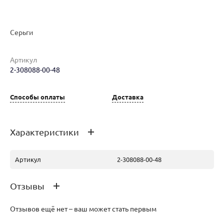
Наименование товара
Размер
Вес
Ц
Серьги
Серьги (29766215)
0
3.15
83
Артикул
2-308088-00-48
Способы оплаты
Доставка
Серьги (29296606)
0
3.12
83
Характеристики
Артикул
2-308088-00-48
Отзывы
Отзывов ещё нет – ваш может стать первым