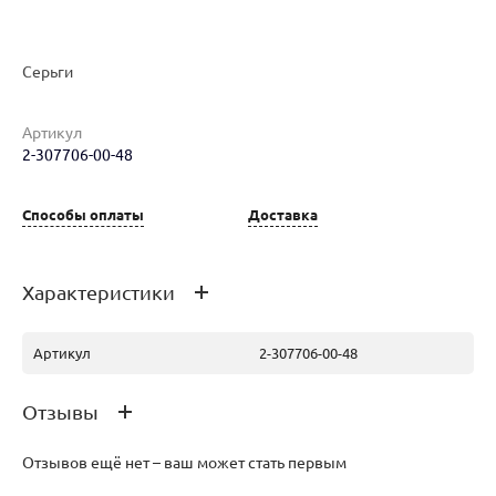
Серьги
Наименование товара
Размер
Вес
Ц
Артикул
2-307706-00-48
Серьги (29802814)
0
7.23
22
Способы оплаты
Доставка
Характеристики
Артикул
2-307706-00-48
Отзывы
Отзывов ещё нет – ваш может стать первым