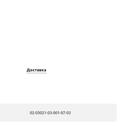
Цвет золота
Вставка
Доставка
золотые, из
6 Бр Бп-25 (90-
белого золота
60) 0,087Ct
3/4А ,44 Бр Кр
57 (400-200)
0,139Ct 4/6А
,12 Бр Кр 57
(400-200)
02-03021-03-001-07-03
0,053Ct 4/6А