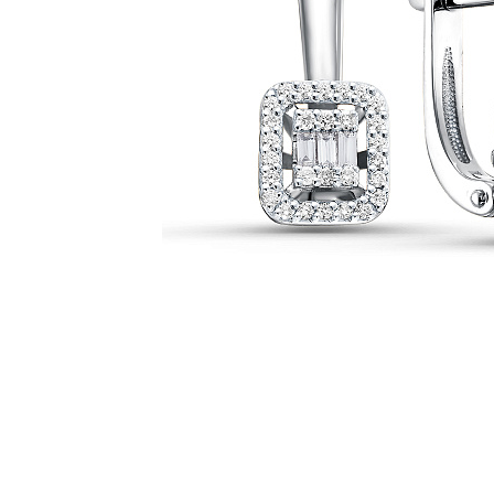
Наименование товара
Раз
Серьги (30148383)
0