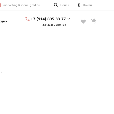
marketing@shene-gold.ru
Поиск
Войти
+7 (914) 895-33-77
кции
Заказать звонок
+7 (914) 895-33-77
Урицкого, 2
с 10:00 до 20:00
marketing@shene-
gold.ru
ии