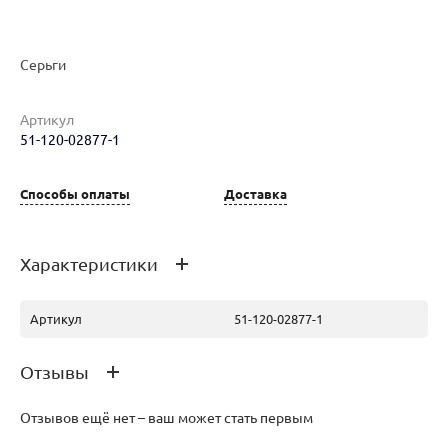
Наименование товара
Размер
Вес
Ц
Серьги
Серьги (30128118)
0
2.38
51
Артикул
51-120-02877-1
Способы оплаты
Доставка
Характеристики
Серьги (30246812)
0
2.33
50
Артикул
51-120-02877-1
Отзывы
Отзывов ещё нет – ваш может стать первым