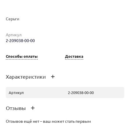
Серьги
Артикул
2-209038-00-00
Наименование товара
Размер
Вес
Ц
Серьги (30127074)
0
4.57
25
Способы оплаты
Доставка
Характеристики
Артикул
2-209038-00-00
Отзывы
Отзывов ещё нет – ваш может стать первым