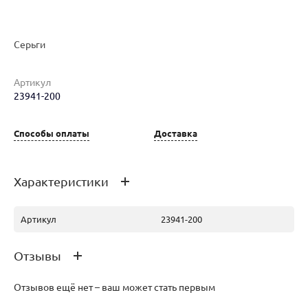
Серьги
Наименование товара
Размер
Вес
Ц
Артикул
23941-200
Серьги (30128767)
0
2.43
21
Способы оплаты
Доставка
Серьги (29153022)
0
2.7
22
Характеристики
Артикул
23941-200
Отзывы
Отзывов ещё нет – ваш может стать первым