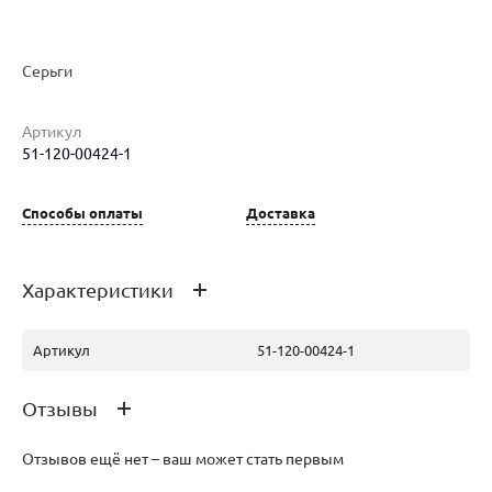
Серьги
Артикул
51-120-00424-1
Наименование товара
Размер
Вес
Ц
Серьги (30124523)
0
2.36
51
Способы оплаты
Доставка
Характеристики
Артикул
51-120-00424-1
Отзывы
Отзывов ещё нет – ваш может стать первым