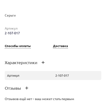
Серьги
Наименование товара
Размер
Вес
Ц
Артикул
2-107-017
Серьги (30111165)
0
4.05
19
Способы оплаты
Доставка
Характеристики
Артикул
2-107-017
Отзывы
Отзывов ещё нет – ваш может стать первым