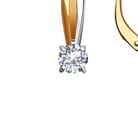
Наименование товара
Раз
Серьги (30124615)
0
Серьги (29811960)
0
Серьги (30246683)
0
Серьги (30246676)
0