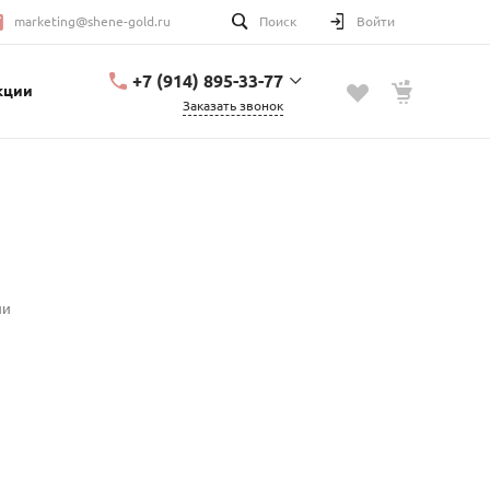
marketing@shene-gold.ru
Поиск
Войти
+7 (914) 895-33-77
кции
Заказать звонок
+7 (914) 895-33-77
Урицкого, 2
с 10:00 до 20:00
marketing@shene-
gold.ru
ии