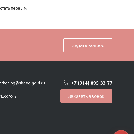
красного золота
недраг Круг
4,5
 стать первым
золотые, из
красного золота
золотые, из
красного золота
Задать вопрос
+7 (914) 895-33-77
arketing@shene-gold.ru
Заказать звонок
ицкого, 2