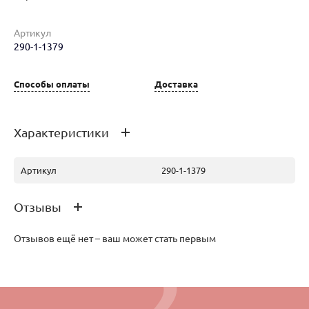
Артикул
290-1-1379
Наименование товара
Размер
Вес
Ц
Способы оплаты
Доставка
Серьги (30286894)
82
Характеристики
Артикул
290-1-1379
Отзывы
Отзывов ещё нет – ваш может стать первым