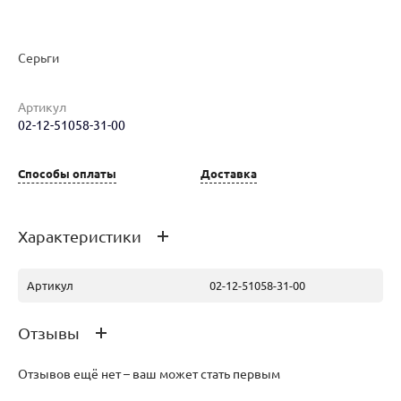
Серьги
Наименование товара
Размер
Вес
Ц
Артикул
Серьги (29871476)
0
7.36
31
02-12-51058-31-00
Способы оплаты
Доставка
Характеристики
Артикул
02-12-51058-31-00
Отзывы
Отзывов ещё нет – ваш может стать первым