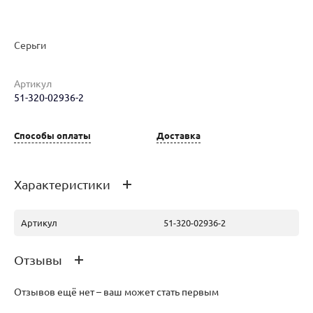
Наименование товара
Размер
Вес
Ц
Серьги
Серьги (29861569)
0
3.54
79
Артикул
51-320-02936-2
Серьги (30120846)
40.5
6.21
74
Способы оплаты
Доставка
Серьги (30265110)
40.5
6.21
74
Характеристики
Артикул
51-320-02936-2
Отзывы
Отзывов ещё нет – ваш может стать первым