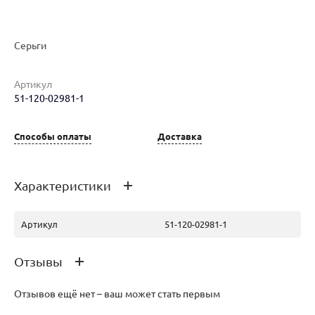
Серьги
Наименование товара
Размер
Вес
Ц
Артикул
51-120-02981-1
Серьги (29861392)
0
4
88
Способы оплаты
Доставка
Серьги (29861408)
0
3.95
87
Характеристики
Артикул
51-120-02981-1
Отзывы
Отзывов ещё нет – ваш может стать первым