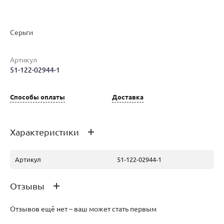
Наименование товара
Размер
Вес
Ц
Серьги
Серьги (29861330)
0
4.45
10
Артикул
51-122-02944-1
Серьги (29861347)
0
4.44
10
Способы оплаты
Доставка
Серьги (30246928)
40.5
6.21
10
Характеристики
Серьги (30246911)
40.5
6.21
10
Артикул
51-122-02944-1
Отзывы
Отзывов ещё нет – ваш может стать первым