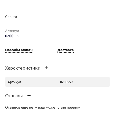
Наименование товара
Размер
Вес
Ц
Серьги
Серьги (30122819)
0
2.47
53
Артикул
0200559
Серьги (29861118)
0
2.49
54
Способы оплаты
Доставка
Серьги (30122826)
0
2.5
54
Характеристики
Артикул
0200559
Отзывы
Серьги (29861101)
0
2.47
53
Отзывов ещё нет – ваш может стать первым