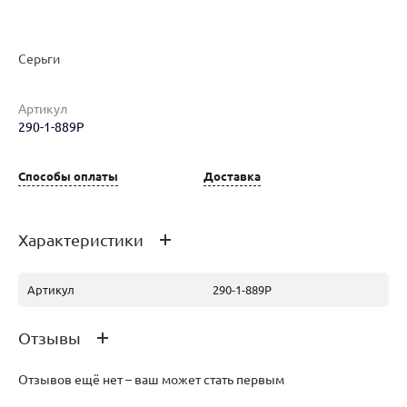
Серьги
Артикул
290-1-889Р
Наименование товара
Размер
Вес
Ц
Серьги (28092940)
0
5.2
65
Способы оплаты
Доставка
Характеристики
Артикул
290-1-889Р
Отзывы
Отзывов ещё нет – ваш может стать первым