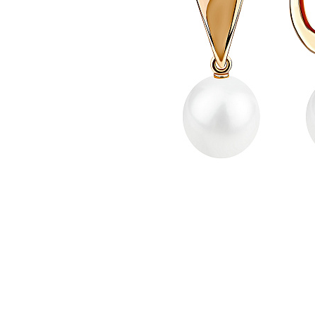
Наименование товара
Раз
Серьги (29839513)
0
Серьги (29839520)
0