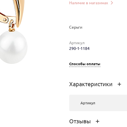
Наличие в магазинах
Серьги
Артикул
290-1-1184
мер
Вес
Цена
Магазин
Цвет
Способы оплаты
5.08
91 554 руб.
г.Иркутск, ТЦ
золот
"Базар"
красн
золот
Характеристики
5.08
91 554 руб.
г.Ангарск, ТК
золот
"Центр"
красн
Артикул
золот
Отзывы