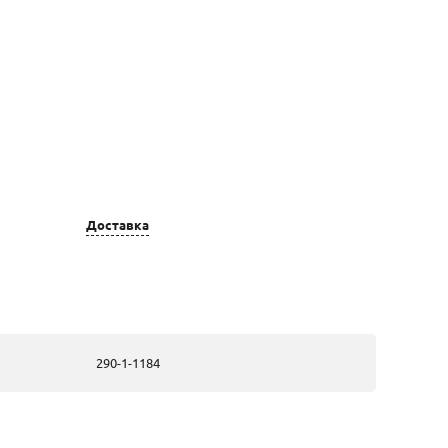
 золота
Вставка
Доставка
ые, из
2 Жемчуг
ого
культивированный;
а
ые, из
2 Жемчуг
ого
культивированный;
290-1-1184
а