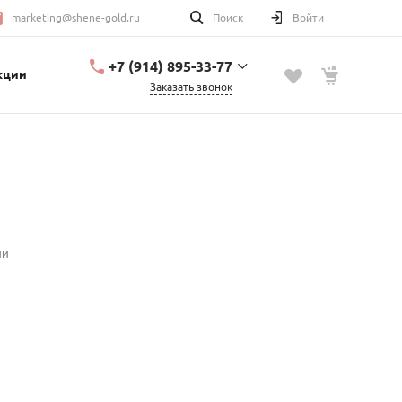
marketing@shene-gold.ru
Поиск
Войти
+7 (914) 895-33-77
кции
Заказать звонок
+7 (914) 895-33-77
Урицкого, 2
с 10:00 до 20:00
marketing@shene-
gold.ru
ии