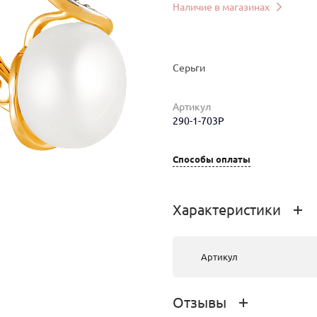
Наличие в магазинах
Серьги
Артикул
290-1-703Р
ер
Вес
Цена
Магазин
Цвет з
Способы оплаты
4.49
80 921 руб.
г. Улан-Удэ,
золотые
ул.Ленина,
красно
Характеристики
д.33
золота
Артикул
Отзывы