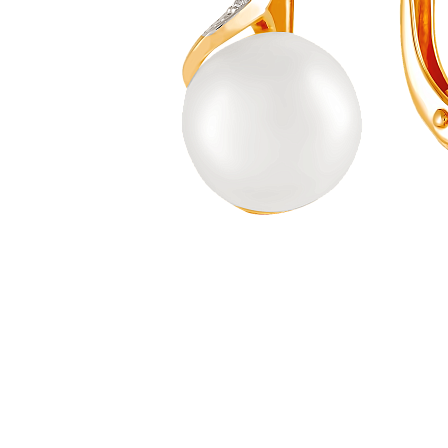
Наименование товара
Разм
Серьги (29839360)
0