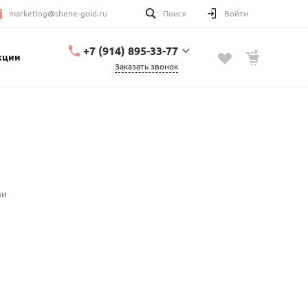
marketing@shene-gold.ru
Поиск
Войти
+7 (914) 895-33-77
кции
Заказать звонок
+7 (914) 895-33-77
Урицкого, 2
с 10:00 до 20:00
marketing@shene-
gold.ru
ии