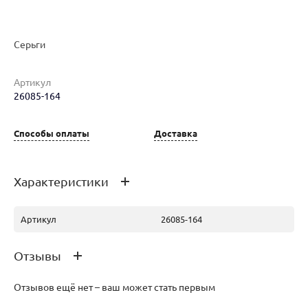
Серьги
Наименование товара
Размер
Вес
Ц
Артикул
26085-164
Серьги (29815647)
0
3.38
16
Способы оплаты
Доставка
Характеристики
Артикул
26085-164
Отзывы
Отзывов ещё нет – ваш может стать первым