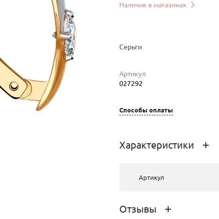
Наличие в магазинах
Серьги
Артикул
027292
мер
Вес
Цена
Магазин
Способы оплаты
1.69
31 265 руб.
г.Ангарск, ТК
"Центр"
Характеристики
1.74
33 855 руб.
г.Иркутск,
Сухэ-Батора,
Артикул
18
Отзывы