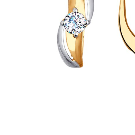
Наименование товара
Раз
Серьги (30225930)
0
Серьги (30236264)
0