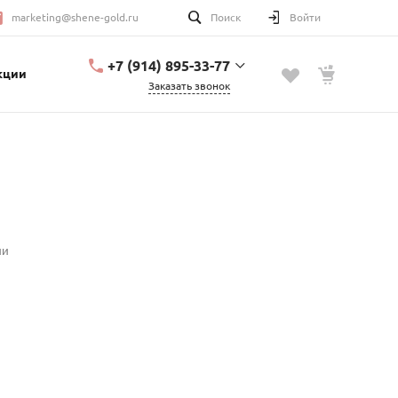
marketing@shene-gold.ru
Поиск
Войти
+7 (914) 895-33-77
кции
Заказать звонок
+7 (914) 895-33-77
Урицкого, 2
с 10:00 до 20:00
marketing@shene-
gold.ru
ии