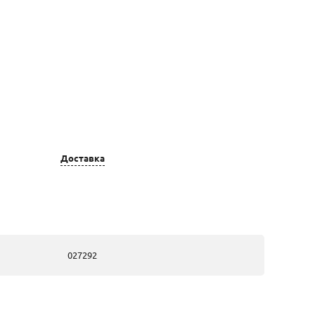
Цвет золота
Вставка
Доставка
золотые, из
2 0,119 Фианит
красного золота
недраг Круг
3,5
золотые, из
2 0,119 Фианит
красного золота
недраг Круг
027292
3,5