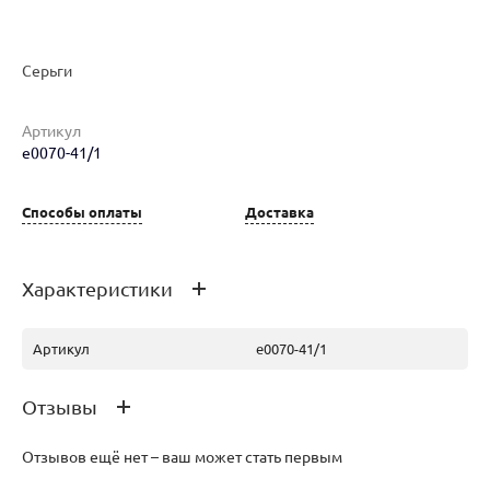
Серьги
Артикул
Наименование товара
Размер
Вес
Ц
e0070-41/1
Серьги (29364787)
0
8.95
8 
ру
Способы оплаты
Доставка
Характеристики
Артикул
e0070-41/1
Отзывы
Отзывов ещё нет – ваш может стать первым