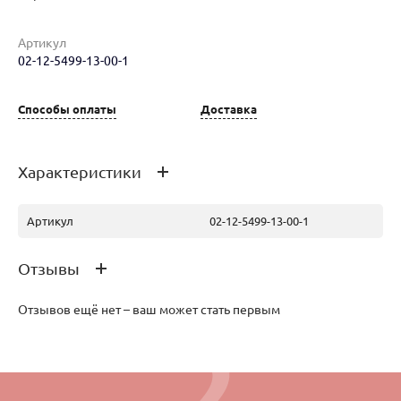
Артикул
02-12-5499-13-00-1
Наименование товара
Размер
Вес
Ц
Способы оплаты
Доставка
Серьги (30308565)
16
Характеристики
Артикул
02-12-5499-13-00-1
Отзывы
Отзывов ещё нет – ваш может стать первым