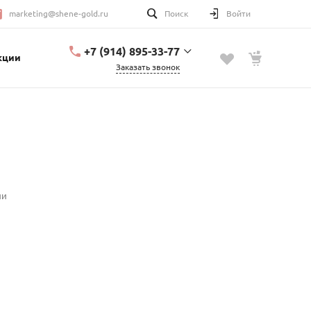
marketing@shene-gold.ru
Поиск
Войти
+7 (914) 895-33-77
кции
Заказать звонок
+7 (914) 895-33-77
Урицкого, 2
с 10:00 до 20:00
marketing@shene-
gold.ru
ии