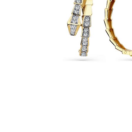
Наименование товара
Раз
Серьги (29802951)
0