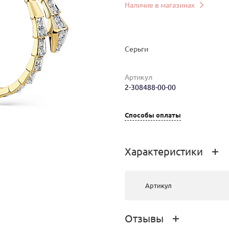
Наличие в магазинах
Серьги
Артикул
2-308488-00-00
Способы оплаты
мер
Вес
Цена
Магазин
6.12
291 478 руб.
г.Иркутск,
Характеристики
Урицкого 2
Артикул
Отзывы