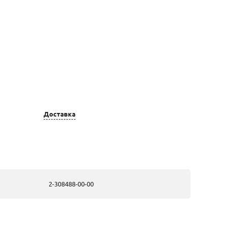
Доставка
Цвет золота
Вставка
золотые, из
24 Бр Кр 57
жёлтого золота
0,279 3/5 А; 24
Бр Кр 57 0,205
3/5 А
2-308488-00-00