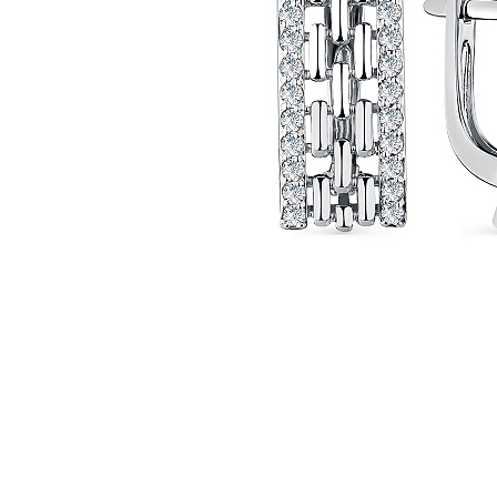
Наименование товара
Раз
Серьги (29802890)
0