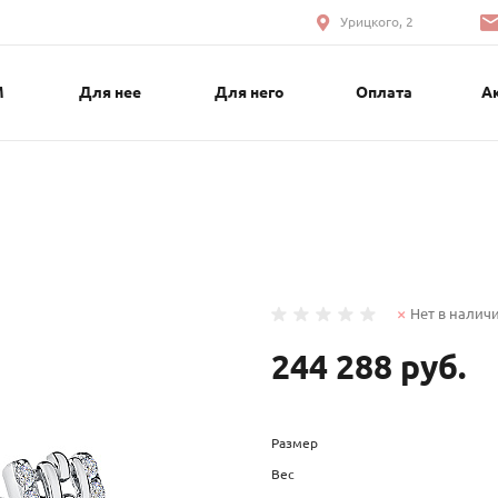
Урицкого, 2
М
Для нее
Для него
Оплата
А
Нет в налич
244 288 руб.
Размер
Вес