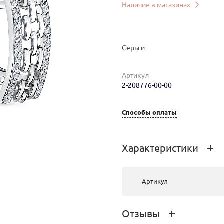
Наличие в магазинах
Серьги
Артикул
2-208776-00-00
Способы оплаты
мер
Вес
Цена
Магазин
3.86
244 288 руб.
г.Иркутск,
Характеристики
Сухэ-Батора,
18
Артикул
Отзывы