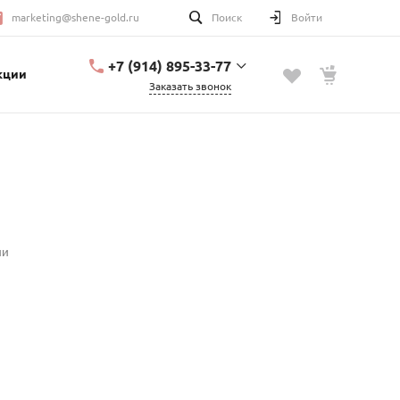
marketing@shene-gold.ru
Поиск
Войти
+7 (914) 895-33-77
кции
Заказать звонок
+7 (914) 895-33-77
Урицкого, 2
с 10:00 до 20:00
marketing@shene-
gold.ru
ии