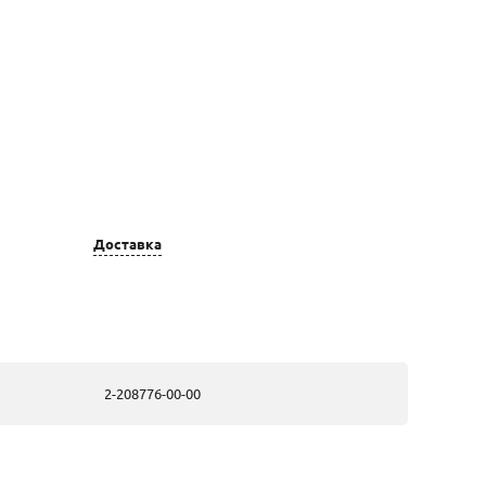
Доставка
Цвет золота
Вставка
золотые, из
44 Бр Кр 57
белого золота
0,517 3/5 А
2-208776-00-00