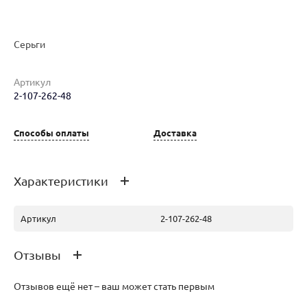
Серьги
Артикул
2-107-262-48
Наименование товара
Размер
Вес
Ц
Серьги (29802791)
0
8.48
27
Способы оплаты
Доставка
Характеристики
Артикул
2-107-262-48
Отзывы
Отзывов ещё нет – ваш может стать первым