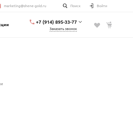
marketing@shene-gold.ru
Поиск
Войти
+7 (914) 895-33-77
кции
Заказать звонок
+7 (914) 895-33-77
Урицкого, 2
с 10:00 до 20:00
marketing@shene-
gold.ru
ии