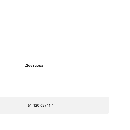
Цвет золота
Вставка
Доставка
золотые, из
красного золота
золотые, из
51-120-02741-1
красного золота