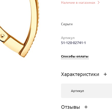
Наличие в магазинах
Серьги
Артикул
51-120-02741-1
мер
Вес
Цена
Магазин
Способы оплаты
3.21
70 443 руб.
г.Улан-Удэ, ТРЦ
PEOPLE’S
PARK,
Характеристики
Жердева, 104Б
3.4
74 613 руб.
г.Иркутск, ТЦ
Артикул
"Базар"
Отзывы