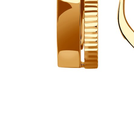
Наименование товара
Раз
Серьги (29783243)
0
Серьги (29783236)
0