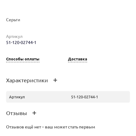
Наименование товара
Размер
Вес
Ц
Серьги
Серьги (29783199)
0
2.64
57
Артикул
51-120-02744-1
Серьги (29783205)
0
2.62
57
Способы оплаты
Доставка
Серьги (30124684)
0
2.38
52
Характеристики
Артикул
51-120-02744-1
Отзывы
Отзывов ещё нет – ваш может стать первым