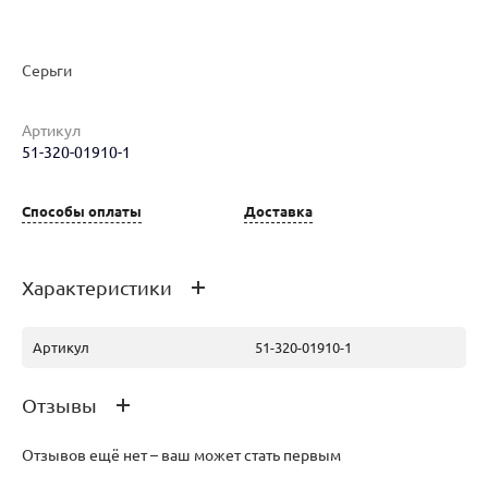
Серьги
Артикул
51-320-01910-1
Наименование товара
Размер
Вес
Ц
Серьги (29782994)
0
3.48
65
Способы оплаты
Доставка
Характеристики
Артикул
51-320-01910-1
Отзывы
Отзывов ещё нет – ваш может стать первым