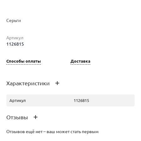
Серьги
Наименование товара
Размер
Вес
Ц
Артикул
Серьги (30146136)
0
1.73
32
1126815
Способы оплаты
Доставка
Характеристики
Серьги (30146143)
0
1.72
31
Артикул
1126815
Отзывы
Отзывов ещё нет – ваш может стать первым