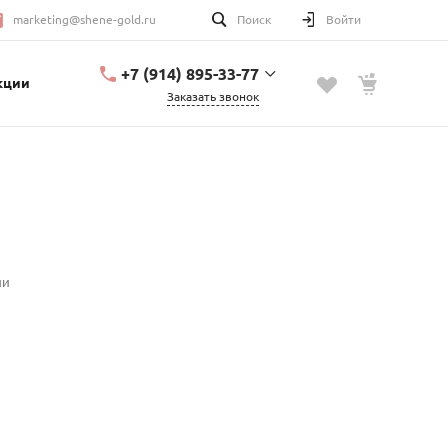
marketing@shene-gold.ru
Поиск
Войти
+7 (914) 895-33-77
кции
Заказать звонок
+7 (914) 895-33-77
Урицкого, 2
с 10:00 до 20:00
marketing@shene-
gold.ru
ии