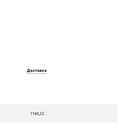
Доставка
Цвет золота
Вставка
золотые, из
76 Бриллиант
жёлтого золота
Кр57 0.34 3/6А
24 Бриллиант
Кр57 0.50 4/5А
1160,22