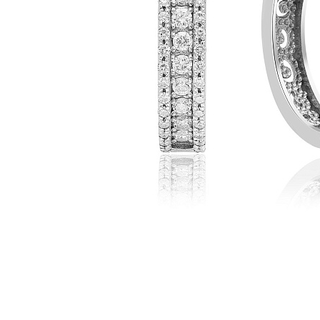
Наименование товара
Раз
Серьги (29557660)
0