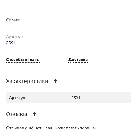
Серьги
Наименование товара
Размер
Вес
Ц
Артикул
Серьги (29139729)
0
5.76
32
2591
Способы оплаты
Доставка
Характеристики
Артикул
2591
Отзывы
Отзывов ещё нет – ваш может стать первым