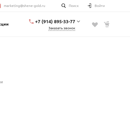
marketing@shene-gold.ru
Поиск
Войти
+7 (914) 895-33-77
кции
Заказать звонок
+7 (914) 895-33-77
Урицкого, 2
с 10:00 до 20:00
marketing@shene-
gold.ru
ии