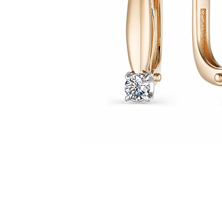
Наименование товара
Раз
Серьги (28854333)
0
Серьги (28854326)
0