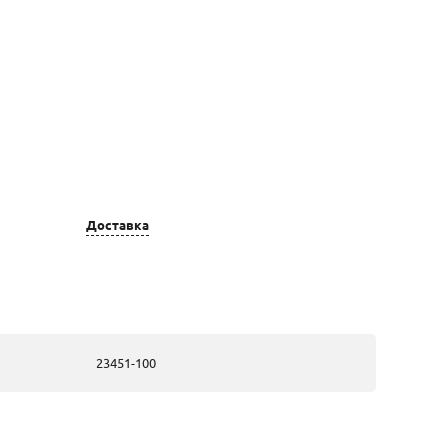
Цвет золота
Вставка
Доставка
золотые, из
2 Бриллиант
красного золота
Круг 57 0,184
10-15 4/6А
золотые, из
2 Бриллиант
красного золота
Круг 57 0,181
23451-100
10-15 4/5А