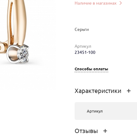
Наличие в магазинах
Серьги
Артикул
23451-100
мер
Вес
Цена
Магазин
Способы оплаты
2.48
118 364 руб.
г. Улан-Удэ,
ул.Ленина,
д.33
Характеристики
2.47
118 364 руб.
г.Иркутск,
Сухэ-Батора,
Артикул
18
Отзывы