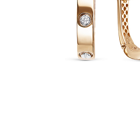
Наименование товара
Раз
Серьги (30153370)
0