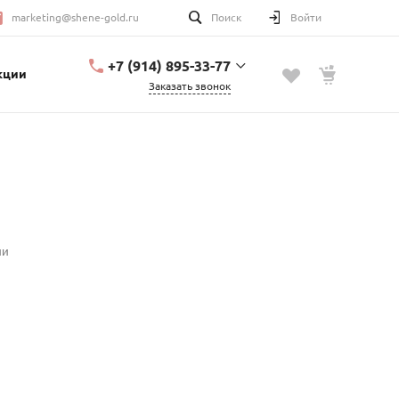
marketing@shene-gold.ru
Поиск
Войти
+7 (914) 895-33-77
кции
Заказать звонок
+7 (914) 895-33-77
Урицкого, 2
с 10:00 до 20:00
marketing@shene-
gold.ru
ии