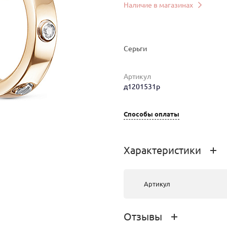
Наличие в магазинах
Серьги
Артикул
д1201531р
Способы оплаты
мер
Вес
Цена
Магазин
Характеристики
3.36
118 979 руб.
г.Иркутск,
Урицкого 2
Артикул
Отзывы