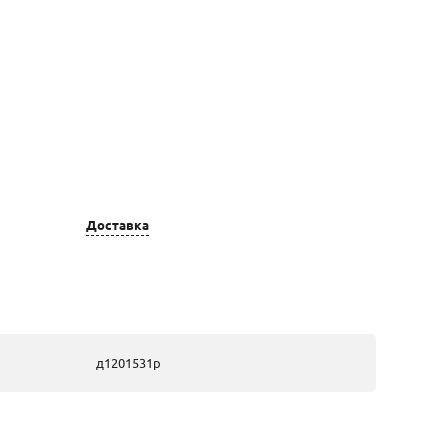
Доставка
Цвет золота
Вставка
золотые, из
2 Бр Кр 57
красного золота
3/6А 0,047;
д1201531р