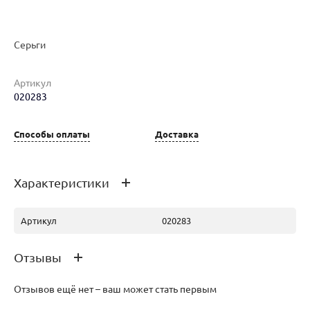
Серьги
Артикул
Наименование товара
Размер
Вес
Ц
020283
Серьги (29614837)
0
8.91
47
Способы оплаты
Доставка
Характеристики
Артикул
020283
Отзывы
Отзывов ещё нет – ваш может стать первым