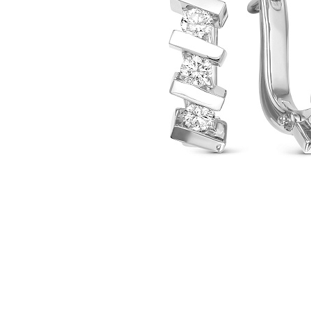
Наименование товара
Раз
Серьги (29686292)
0