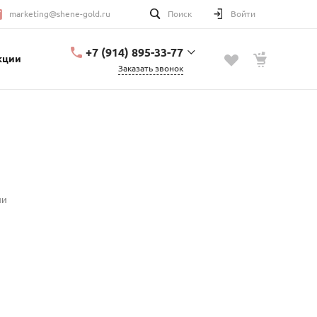
marketing@shene-gold.ru
Поиск
Войти
+7 (914) 895-33-77
кции
Заказать звонок
+7 (914) 895-33-77
Урицкого, 2
с 10:00 до 20:00
marketing@shene-
gold.ru
ии