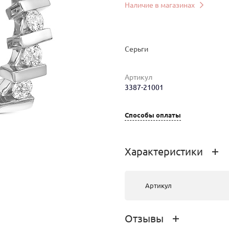
Наличие в магазинах
Серьги
Артикул
3387-21001
Способы оплаты
мер
Вес
Цена
Магазин
5.18
363 498 руб.
г.Иркутск,
Характеристики
Сухэ-Батора,
18
Артикул
Отзывы