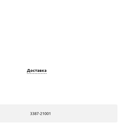
Доставка
Цвет золота
Вставка
золотые, из
10 Бр Кр-57
белого золота
2,70 3/5 А (10-
15) 0,737Ct
3387-21001