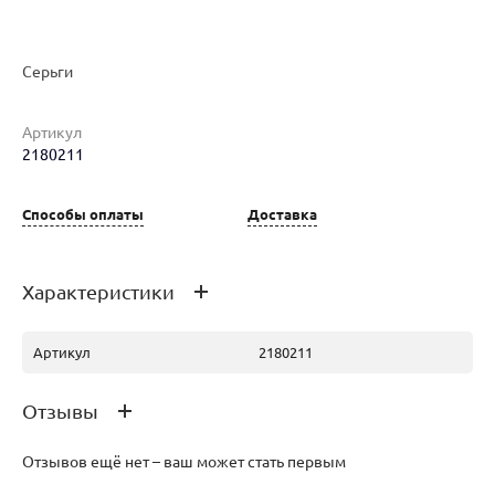
Наименование товара
Размер
Вес
Ц
Серьги
Серьги (27802212)
0
6.72
84
Артикул
2180211
Серьги (27035597)
0
7.02
87
Способы оплаты
Доставка
Серьги (25582543)
0
6.56
82
Характеристики
Серьги (26562360)
0
6.73
84
Артикул
2180211
Отзывы
Отзывов ещё нет – ваш может стать первым