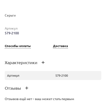
Серьги
Наименование товара
Размер
Вес
Ц
Артикул
579-2100
Серьги (29728381)
0
5.17
14
Способы оплаты
Доставка
Характеристики
Артикул
579-2100
Отзывы
Отзывов ещё нет – ваш может стать первым