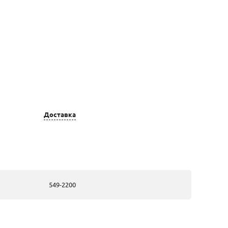
Цвет золота
Вставка
Доставка
золотые, из
48 Бр Кр-57
белого золота
1,00 3/5 А (200-
400) 0,195Ct
золотые, из
48 Бр Кр-57
белого золота
1,00 3/5 А (200-
549-2200
400) 0,195Ct