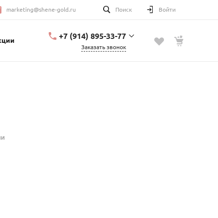
marketing@shene-gold.ru
Поиск
Войти
+7 (914) 895-33-77
кции
Заказать звонок
+7 (914) 895-33-77
Урицкого, 2
с 10:00 до 20:00
marketing@shene-
gold.ru
ии