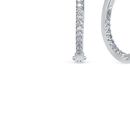
Наименование товара
Раз
Серьги (30236097)
0
Серьги (30236103)
0