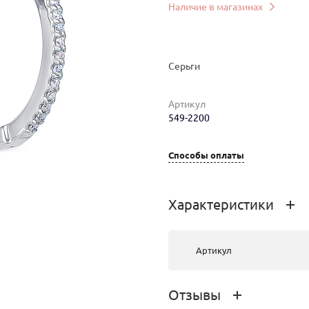
Наличие в магазинах
Серьги
Артикул
549-2200
мер
Вес
Цена
Магазин
Способы оплаты
3.47
157 560 руб.
г.Иркутск,
Урицкого 2
Характеристики
3.51
158 891 руб.
г. Улан-Удэ,
ул.Ленина,
Артикул
д.33
Отзывы