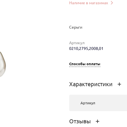
Наличие в магазинах
Серьги
Артикул
0210,2795,2008,01
мер
Вес
Цена
Магазин
Цв
Способы оплаты
9.74
177 000 руб.
г.Улан-Удэ, ТРЦ
зо
PEOPLE’S
бе
Характеристики
PARK,
Жердева,
104Б
Артикул
Отзывы