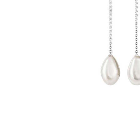
Наименование товара
Раз
Серьги (28805007)
0