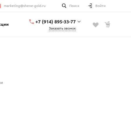
marketing@shene-gold.ru
Поиск
Войти
+7 (914) 895-33-77
кции
Заказать звонок
+7 (914) 895-33-77
Урицкого, 2
с 10:00 до 20:00
marketing@shene-
gold.ru
ии