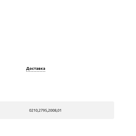
ет золота
Вставка
Доставка
лотые, из
2Жемчуг
лого золота
культ..Бус-25,77 /,
2Бр..Кр-57-0,15
3/5А
0210,2795,2008,01