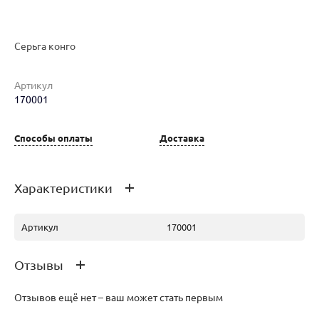
Серьга конго
Артикул
170001
Наименование товара
Размер
Вес
Ц
Серьга конго (30217331)
0
0.3
6 
Способы оплаты
Доставка
Характеристики
Артикул
170001
Отзывы
Отзывов ещё нет – ваш может стать первым