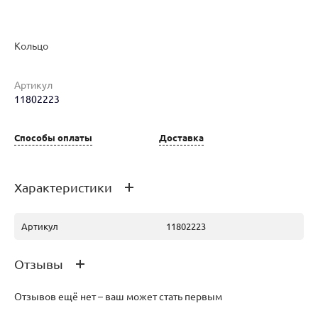
Наименование товара
Размер
Вес
Ц
Кольцо
Кольцо (29233960)
17
3.42
42
Артикул
11802223
Кольцо (30154209)
19
3.27
46
Способы оплаты
Доставка
Характеристики
Кольцо (29666508)
16.5
2.96
60
Артикул
11802223
Отзывы
Кольцо (29506569)
16.5
2.96
37
Отзывов ещё нет – ваш может стать первым